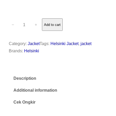
T
−
+
Add to cart
R
A
Category:
Jacket
Tags:
Helsinki Jacket
, 
jacket
C
Brands:
Helsinki
K
T
O
P
Description
J
Additional information
A
Cek Ongkir
C
K