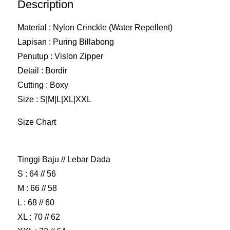
Description
E
T
Material : Nylon Crinckle (Water Repellent)
H
Lapisan : Puring Billabong
E
Penutup : Vislon Zipper
L
Detail : Bordir
S
Cutting : Boxy
Size : S|M|L|XL|XXL
I
N
Size Chart
K
I
Tinggi Baju // Lebar Dada
W
S : 64 // 56
E
M : 66 // 58
L
L : 68 // 60
L
XL : 70 // 62
N