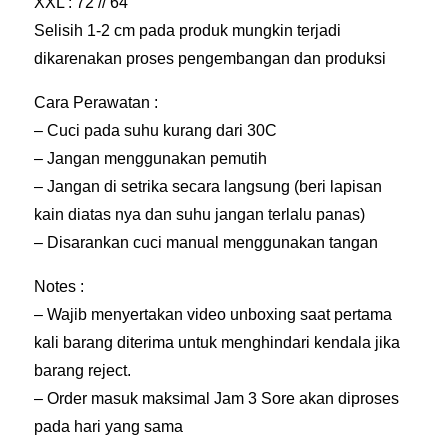
XXL : 72 // 64
E
Selisih 1-2 cm pada produk mungkin terjadi
S
dikarenakan proses pengembangan dan produksi
S
Cara Perawatan :
S
– Cuci pada suhu kurang dari 30C
T
– Jangan menggunakan pemutih
O
– Jangan di setrika secara langsung (beri lapisan
N
kain diatas nya dan suhu jangan terlalu panas)
– Disarankan cuci manual menggunakan tangan
E
G
Notes :
R
– Wajib menyertakan video unboxing saat pertama
E
kali barang diterima untuk menghindari kendala jika
Y
barang reject.
q
– Order masuk maksimal Jam 3 Sore akan diproses
pada hari yang sama
u