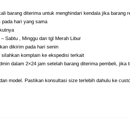
R
li barang diterima untuk menghindari kendala jika barang re
E
 pada hari yang sama
Y
ikutnya
q
 – Sabtu , Minggu dan tgl Merah Libur
u
an dikirim pada hari senin
a
 silahkan komplain ke ekspedisi terkait
n
dmin dalam 2×24 jam setelah barang diterima pembeli, jika t
t
i
 dan model. Pastikan konsultasi size terlebih dahulu ke cus
t
y