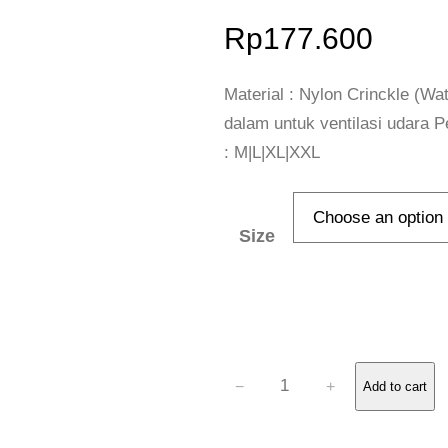
Rp
177.600
Material : Nylon Crinckle (Wa
dalam untuk ventilasi udara Pe
: M|L|XL|XXL
Size
C
−
+
Add to cart
A
G