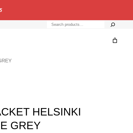
5
S
e
a
r
c
GREY
h
CKET HELSINKI
NE GREY