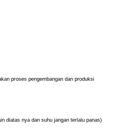
I
N
K
I
A
L
P
H
A
enakan proses pengembangan dan produksi
S
T
O
N
ain diatas nya dan suhu jangan terlalu panas)
E
G