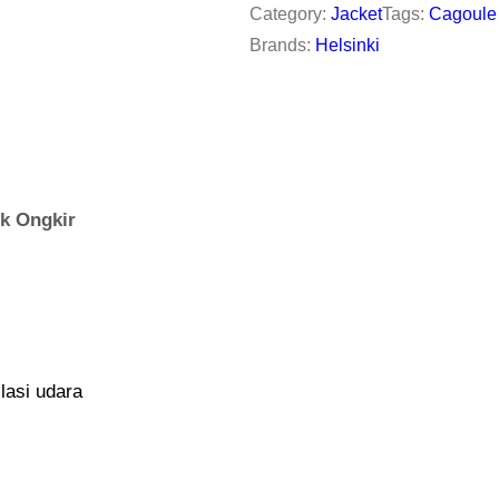
Category:
Jacket
Tags:
Cagoule
O
Brands:
Helsinki
U
L
E
J
A
k Ongkir
C
K
E
T
H
lasi udara
E
L
S