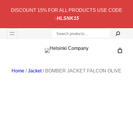
Skip
DISCOUNT 15% FOR ALL PRODUCTS USE CODE
to
:
HLSNK15
content
S
e
a
r
c
Home
/
Jacket
/ BOMBER JACKET FALCON OLIVE
h