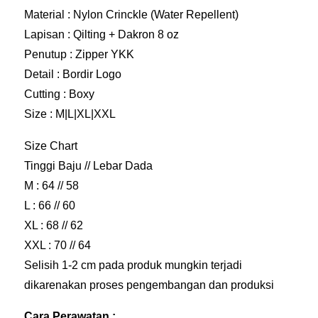
Material : Nylon Crinckle (Water Repellent)
Lapisan : Qilting + Dakron 8 oz
Penutup : Zipper YKK
Detail : Bordir Logo
Cutting : Boxy
Size : M|L|XL|XXL
Size Chart
Tinggi Baju // Lebar Dada
M : 64 // 58
L : 66 // 60
XL : 68 // 62
XXL : 70 // 64
Selisih 1-2 cm pada produk mungkin terjadi
dikarenakan proses pengembangan dan produksi
Cara Perawatan :