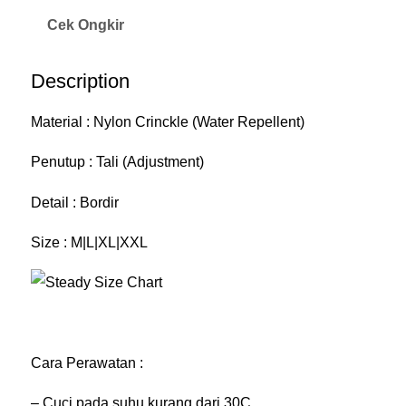
H
Cek Ongkir
E
L
Description
S
I
Material : Nylon Crinckle (Water Repellent)
N
Penutup : Tali (Adjustment)
K
I
Detail : Bordir
S
Size : M|L|XL|XXL
T
E
A
D
Cara Perawatan :
Y
H
– Cuci pada suhu kurang dari 30C