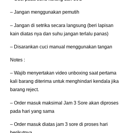
I
– Jangan menggunakan pemutih
T
A
– Jangan di setrika secara langsung (beri lapisan
M
kain diatas nya dan suhu jangan terlalu panas)
q
– Disarankan cuci manual menggunakan tangan
u
Notes :
a
n
– Wajib menyertakan video unboxing saat pertama
t
kali barang diterima untuk menghindari kendala jika
i
barang reject.
t
– Order masuk maksimal Jam 3 Sore akan diproses
y
pada hari yang sama
– Order masuk diatas jam 3 sore di proses hari
berikutnya