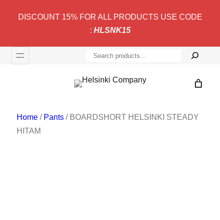
Skip
DISCOUNT 15% FOR ALL PRODUCTS USE CODE
to
:
HLSNK15
content
S
e
a
r
c
Home
/
Pants
/ BOARDSHORT HELSINKI STEADY
h
HITAM