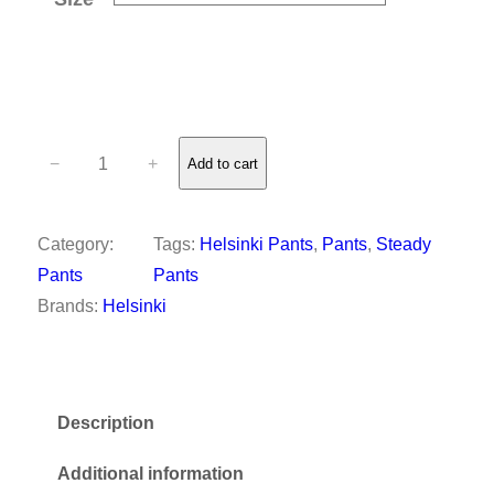
B
−
+
Add to cart
O
A
Category:
Tags:
Helsinki Pants
, 
Pants
, 
Steady
R
Pants
Pants
D
Brands:
Helsinki
S
H
O
Description
R
T
Additional information